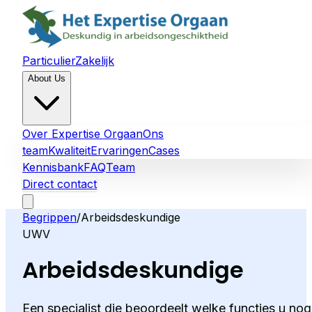
Particulier
Zakelijk
About Us
Over Expertise Orgaan
Ons
team
Kwaliteit
Ervaringen
Cases
Kennisbank
FAQ
Team
Direct contact
Begrippen
/
Arbeidsdeskundige
UWV
Arbeidsdeskundige
Een specialist die beoordeelt welke functies u nog