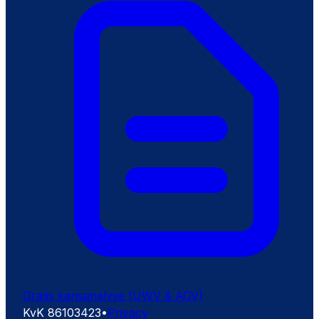
Gratis kansanalyse
(UWV & AOV)
KvK
86103423
•
Privacy