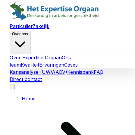
Particulier
Zakelijk
Over ons
Over Expertise Orgaan
Ons
team
Kwaliteit
Ervaringen
Cases
Kansanalyse (UWV/AOV)
Kennisbank
FAQ
Direct contact
Home