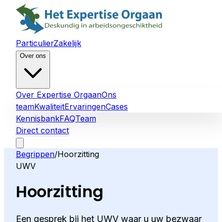
Particulier
Zakelijk
Over ons
Over Expertise Orgaan
Ons
team
Kwaliteit
Ervaringen
Cases
Kennisbank
FAQ
Team
Direct contact
Begrippen
/
Hoorzitting
UWV
Hoorzitting
Een gesprek bij het UWV waar u uw bezwaar