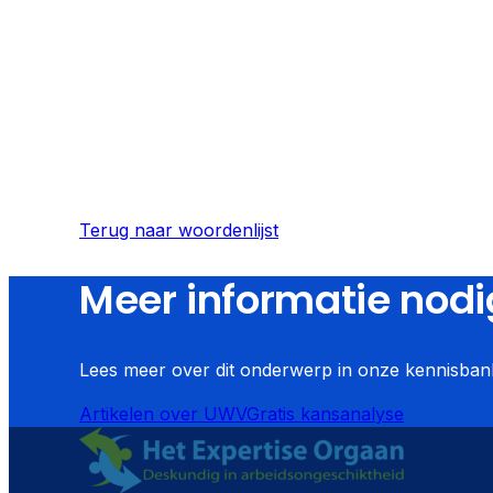
Terug naar woordenlijst
Meer informatie nodi
Lees meer over dit onderwerp in onze kennisbank
Artikelen over
UWV
Gratis kansanalyse