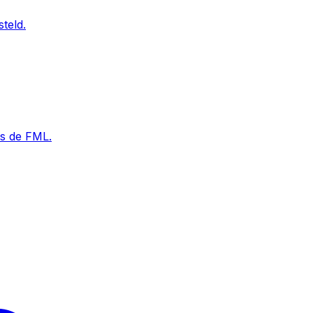
teld.
ns de FML.