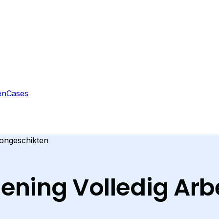
en
Cases
songeschikten
ening Volledig Ar