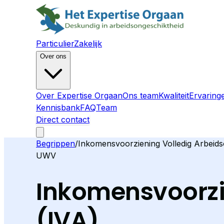
Particulier
Zakelijk
Over ons
Over Expertise Orgaan
Ons team
Kwaliteit
Ervaring
Kennisbank
FAQ
Team
Direct contact
Begrippen
/
Inkomensvoorziening Volledig Arbeid
UWV
Inkomensvoorzi
(
IVA
)