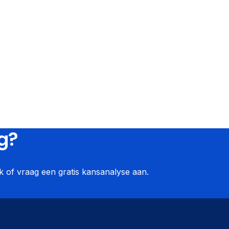
g?
 of vraag een gratis kansanalyse aan.