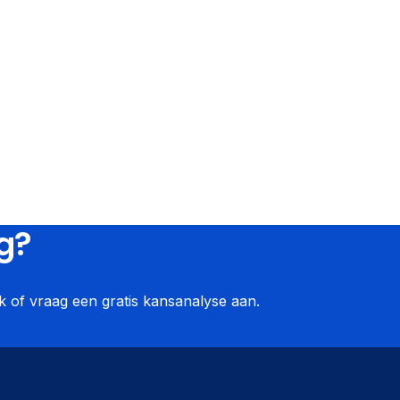
g?
 of vraag een gratis kansanalyse aan.