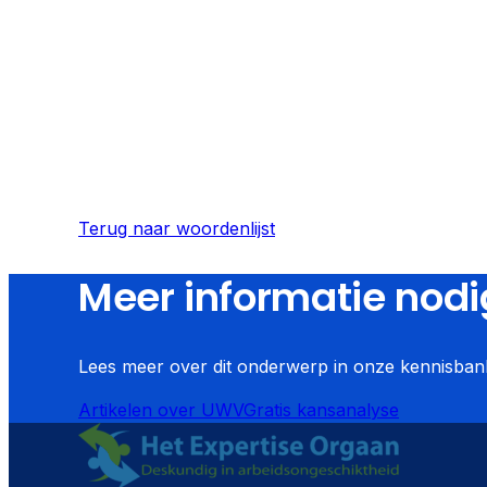
Terug naar woordenlijst
Meer informatie nodi
Lees meer over dit onderwerp in onze kennisbank
Artikelen over
UWV
Gratis kansanalyse