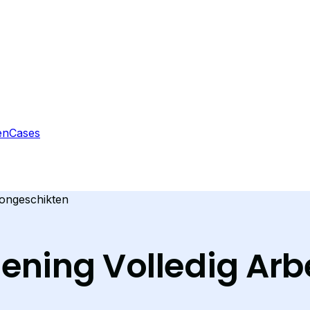
en
Cases
songeschikten
ening Volledig Ar