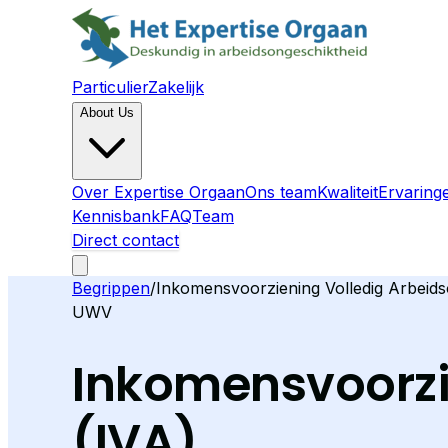
Particulier
Zakelijk
About Us
Over Expertise Orgaan
Ons team
Kwaliteit
Ervaring
Kennisbank
FAQ
Team
Direct contact
Begrippen
/
Inkomensvoorziening Volledig Arbeid
UWV
Inkomensvoorzi
(
IVA
)