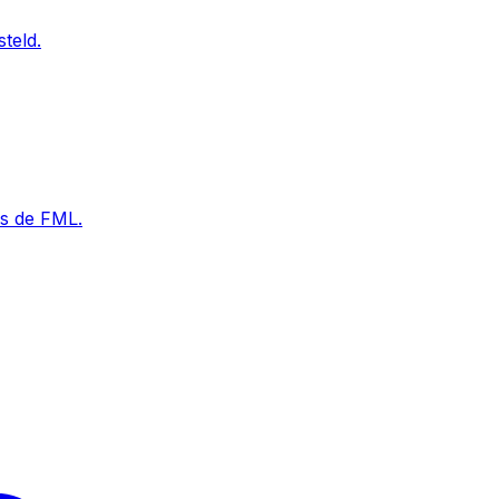
teld.
ns de FML.