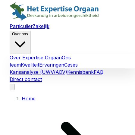
Particulier
Zakelijk
Over ons
Over Expertise Orgaan
Ons
team
Kwaliteit
Ervaringen
Cases
Kansanalyse (UWV/AOV)
Kennisbank
FAQ
Direct contact
Home