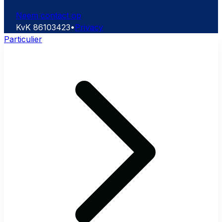
Neem contact op
KvK
86103423
•
Privacy
Particulier