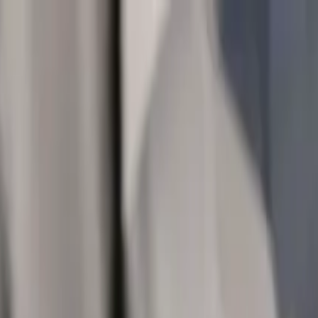
en
Cases