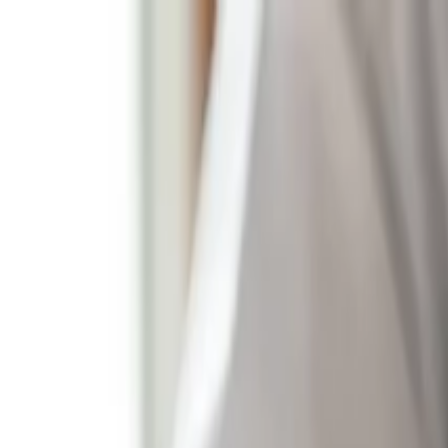
Particulier
Zakelijk
Over ons
Over Expertise Orgaan
Ons team
Kwaliteit
Ervaring
Kennisbank
FAQ
Team
Direct contact
Home