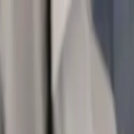
en
Cases