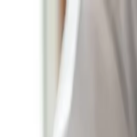
Particulier
Zakelijk
Over ons
Over Expertise Orgaan
Ons team
Kwaliteit
Ervaring
Kennisbank
FAQ
Team
Direct contact
Home