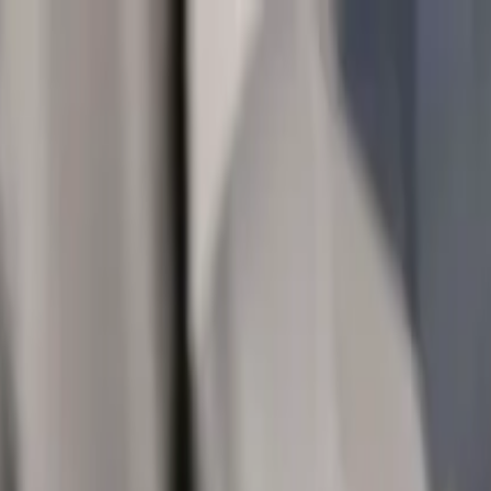
en
Cases