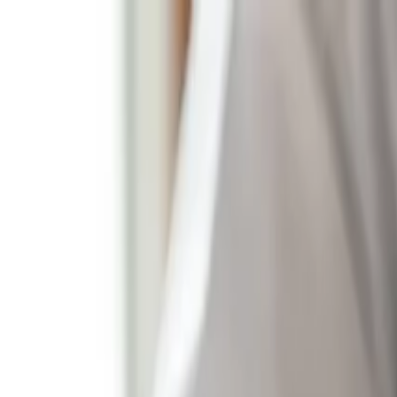
Particulier
Zakelijk
Over ons
Over Expertise Orgaan
Ons team
Kwaliteit
Ervaring
Kennisbank
FAQ
Team
Direct contact
Home